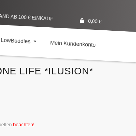
ND AB 100 € EINKAUF
0,00
€
LowBuddies
Mein Kundenkonto
ONE LIFE *ILUSION*
ellen
beachten!