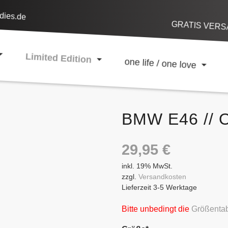
dies.de
GRATIS VERSA
Limited Edition
one life / one love
BMW E46 // 
29,95
€
inkl. 19% MwSt.
zzgl.
Versandkosten
Lieferzeit 3-5 Werktage
Bitte unbedingt die
Größentab