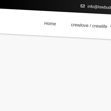
info@lowbud
Home
crewlove / crewlife