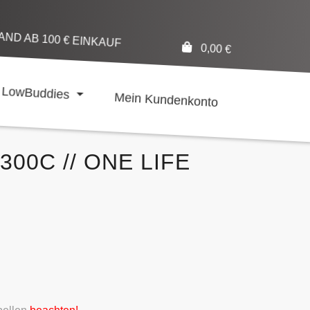
ND AB 100 € EINKAUF
0,00
€
LowBuddies
Mein Kundenkonto
00C // ONE LIFE