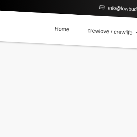
info@lowbud
Home
crewlove / crewlife