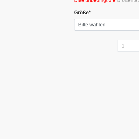
Bitte unbedingt die
Größentab
Größe
*