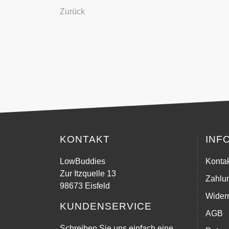
Zurück
KONTAKT
INF
LowBuddies
Konta
Zur Itzquelle 13
Zahlu
98673 Eisfeld
Widerr
KUNDENSERVICE
AGB
Schreiben Sie uns einfach eine