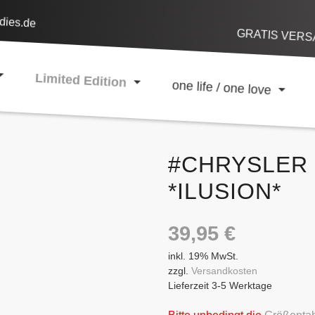
dies.de
GRATIS VERSA
Limited Edition
one life / one love
#CHRYSLER 3
*ILUSION*
39,95
€
inkl. 19% MwSt.
zzgl.
Versandkosten
Lieferzeit 3-5 Werktage