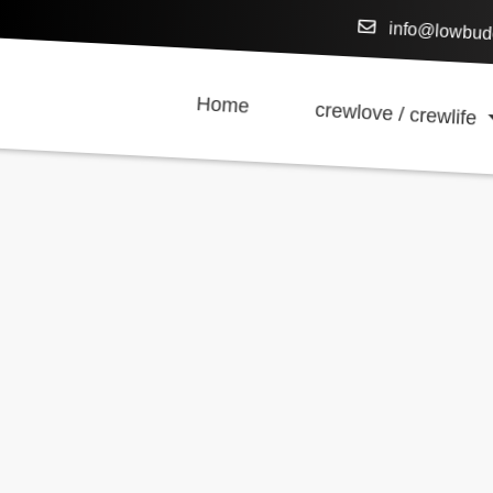
info@lowbud
Home
crewlove / crewlife