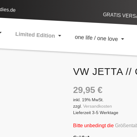
dies.de
GRATIS VERSA
Limited Edition
one life / one love
VW JETTA //
29,95
€
inkl. 19% MwSt.
zzgl.
Versandkosten
Lieferzeit 3-5 Werktage
Bitte unbedingt die
Größentab