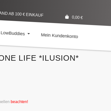
ND AB 100 € EINKAUF
0,00
€
LowBuddies
Mein Kundenkonto
 ONE LIFE *ILUSION*
ellen
beachten!