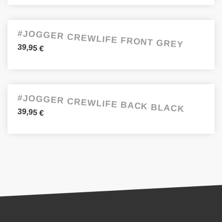
#JOGGER CREWLIFE FRONT GREY
39,95
€
#JOGGER CREWLIFE BACK BLACK
39,95
€