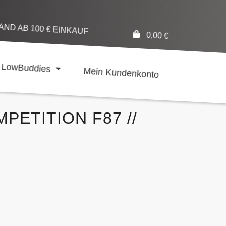
ND AB 100 € EINKAUF
0,00
€
LowBuddies
Mein Kundenkonto
PETITION F87 //