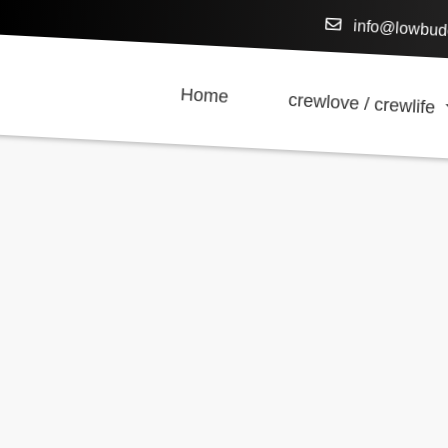
info@lowbud
Home
crewlove / crewlife