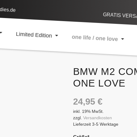
dies.de
GRATIS VERSA
Limited Edition
one life / one love
BMW M2 COM
ONE LOVE
24,95
€
inkl. 19% MwSt.
zzgl.
Versandkosten
Lieferzeit 3-5 Werktage