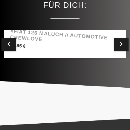
FÜR DICH:
#FIAT 126 MALUCH // AUTOMOTIVE CREWLOVE
29,95
€