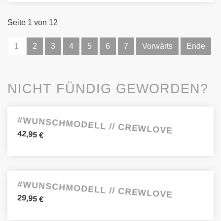
Seite 1 von 12
1
2
3
4
5
6
7
Vorwärts
Ende
NICHT FÜNDIG GEWORDEN?
#WUNSCHMODELL // CREWLOVE
42,95
€
#WUNSCHMODELL // CREWLOVE
29,95
€