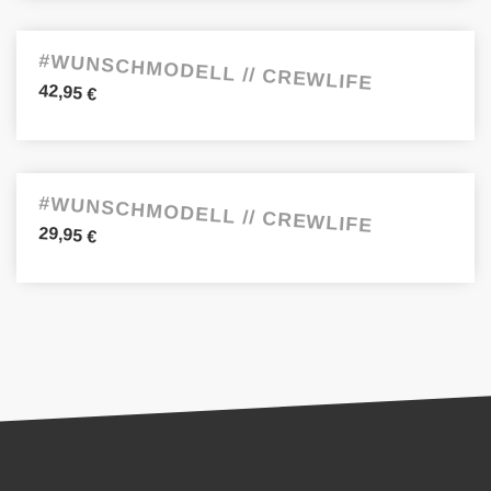
#WUNSCHMODELL // CREWLIFE
42,95
€
#WUNSCHMODELL // CREWLIFE
29,95
€